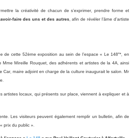
rmettre la créativité de chacun de s’exprimer, prendre forme et
savoir-faire des uns et des autres
, afin de révéler l’âme d’artiste
age de cette 52ème exposition au sein de l’espace « Le 148″*, en
 Mme Mireille Rouquet, des adhérents et artistes de la 4A, ainsi
pe Car, maire adjoint en charge de la culture inaugurait le salon. Mr
e.
 artistes locaux, qui présents sur place, viennent à expliquer et à
te. Les visiteurs peuvent également remplir un bulletin, afin de
« prix du public ».
 à l’espace «
Le 148
» rue Paul Vaillant Couturier à Alfortville.