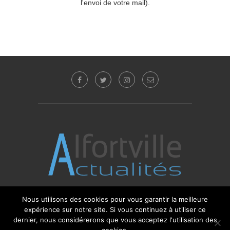
l'envoi de votre mail).
Nous utilisons des cookies pour vous garantir la meilleure
© 2017 - 2025 Alfortville Actualités - Tous droits
expérience sur notre site. Si vous continuez à utiliser ce
réservés. Editeur : Sébastien Glotin -
l'Agence-i
dernier, nous considérerons que vous acceptez l'utilisation des