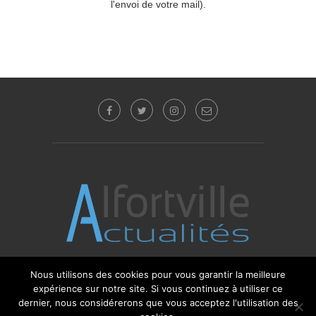
l'envoi de votre mail).
Nous utilisons des cookies pour vous garantir la meilleure
expérience sur notre site. Si vous continuez à utiliser ce
© 2017 - 2025 Alfortville Actualités - Tous droits
réservés. Editeur : Sébastien Glotin -
l'Agence-i
dernier, nous considérerons que vous acceptez l'utilisation des