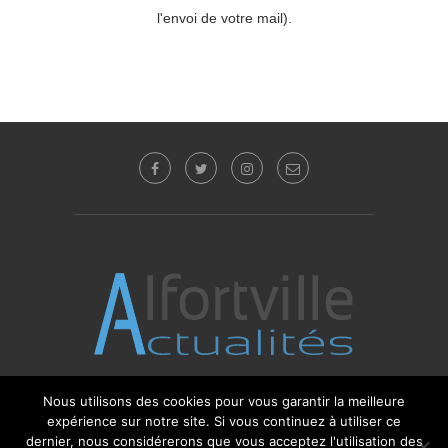
l'envoi de votre mail).
Nous utilisons des cookies pour vous garantir la meilleure
© 2017 - 2025 Alfortville Actualités - Tous droits
expérience sur notre site. Si vous continuez à utiliser ce
réservés. Editeur : Sébastien Glotin -
l'Agence-i
dernier, nous considérerons que vous acceptez l'utilisation des