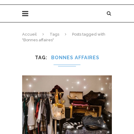
Accueil
Tags
Posts tagged with
"Bonnes affaires"
TAG
BONNES AFFAIRES