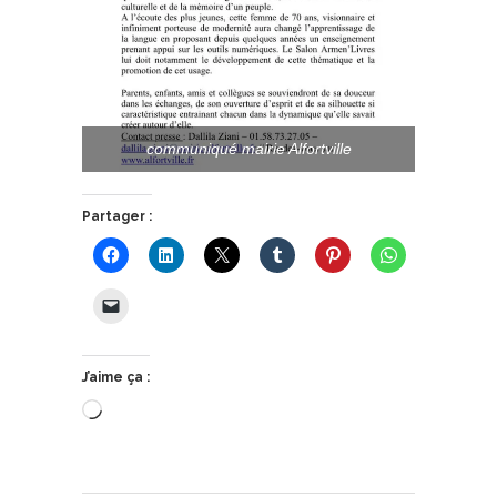
communiqué mairie Alfortville
Partager :
J’aime ça :
Chargement…