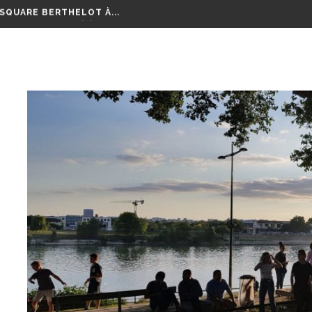
 SQUARE BERTHELOT À...
EURT POIGNARDÉ À MICOLON
OURSE AUX VÉLOS...
LM RETRAÇANT CES 8...
EPTEMBRE RAMASSONS NOS...
GE SUR TOUTE LA RÉGION...
 ANS D’ÉCHANGES, DE...