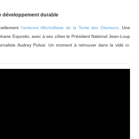
 de développement durable
iciellement
l’antenne Alfortvillaise de la Tente des Glaneurs
. Une
phane Exposito, avec à ses côtes le Président National Jean-Loup
ournaliste Audrey Pulvar. Un moment à retrouver dans la vidé ci-