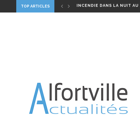
INCENDIE DANS LA NUIT AU
TOP ARTICLES
ALFORTVILLE, UN HOMME M
DIMANCHE 1ER MAI 2022 : B
PARIS CONFINÉ 2020, UN FI
WORLD CLEANUP – LE 21 S
CANICULE – VIGILANCE ROU
JARDIN ROSA PARKS : TREIZE