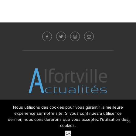
Nous utilisons des cookies pour vous garantir la meilleure
© 2017 - 2025 Alfortville Actualités - Tous droits
expérience sur notre site. Si vous continuez à utiliser ce
réservés. Editeur : Sébastien Glotin -
l'Agence-i
dernier, nous considérerons que vous acceptez l'utilisation des
cookies.
Ok
RETOUR HAUT DE PAGE