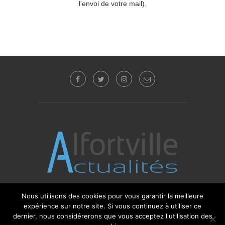
l'envoi de votre mail).
Nous utilisons des cookies pour vous garantir la meilleure
expérience sur notre site. Si vous continuez à utiliser ce
© 2017 - 2025 Alfortville Actualités - Tous droits
réservés. Editeur : Sébastien Glotin -
l'Agence-i
dernier, nous considérerons que vous acceptez l'utilisation des