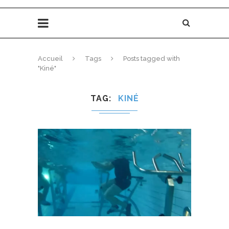
Accueil
Tags
Posts tagged with
"Kiné"
TAG
KINÉ