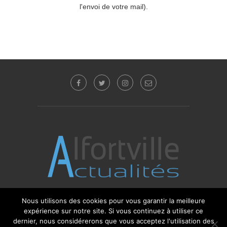
l'envoi de votre mail).
Nous utilisons des cookies pour vous garantir la meilleure
expérience sur notre site. Si vous continuez à utiliser ce
© 2017 - 2025 Alfortville Actualités - Tous droits
réservés. Editeur : Sébastien Glotin -
l'Agence-i
dernier, nous considérerons que vous acceptez l'utilisation des