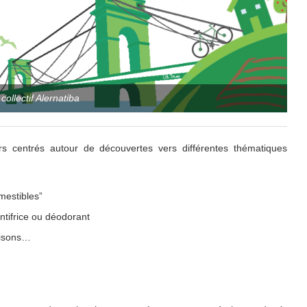
e collectif Alernatiba
rs centrés autour de découvertes vers différentes thématiques
mestibles”
ntifrice ou déodorant
aisons…