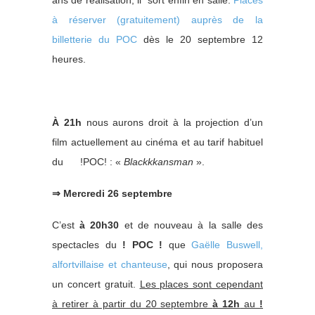
ans de réalisation, il sort enfin en salle.
Places
à réserver (gratuitement) auprès de la
billetterie du POC
dès le 20 septembre 12
heures.
À 21h
nous aurons droit à la projection d’un
film actuellement au cinéma et au tarif habituel
du !POC! : «
Blackkkansman
».
⇒ Mercredi 26 septembre
C’est
à 20h30
et de nouveau à la salle des
spectacles du
! POC !
que
Gaëlle Buswell,
alfortvillaise et chanteuse
, qui nous proposera
un concert gratuit.
Les places sont cependant
à retirer à partir du 20 septembre
à 12h
au
!