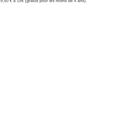
9,50 € à 15€ (gratuit pour les moins de 4 ans).