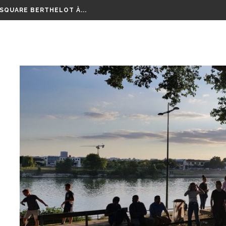
 SQUARE BERTHELOT À...
EURT POIGNARDÉ À MICOLON
OURSE AUX VÉLOS...
LM RETRAÇANT CES 8...
EPTEMBRE RAMASSONS NOS...
GE SUR TOUTE LA RÉGION...
 ANS D’ÉCHANGES, DE...