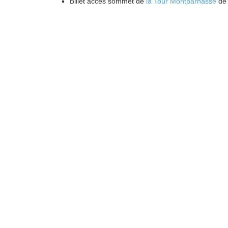
Billet accès sommet de
la Tour Montparnasse
de 