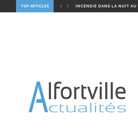
INCENDIE DANS LA NUIT AU
TOP ARTICLES
ALFORTVILLE, UN HOMME M
DIMANCHE 1ER MAI 2022 : B
PARIS CONFINÉ 2020, UN FI
WORLD CLEANUP – LE 21 S
CANICULE – VIGILANCE ROU
JARDIN ROSA PARKS : TREIZE