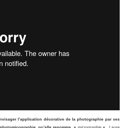
visager l’application décorative de la photographie par ses
 photomicographie, qu’elle renomma »
micrographie
«
, Laure