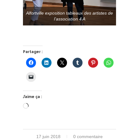
Alfortville exposition tableaux des artistes de
l’association 4 A
Partager :
J’aime ça :
Chargement…
17 juin 2018
0 commentaire