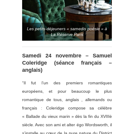
Les petits-déjeuners « samedis poésie » à
La Réserve Paris
Samedi 24 novembre – Samuel
Coleridge (séance français –
anglais)
“Il fut l’un des premiers romantiques
européens, et pour beaucoup le plus
romantique de tous, anglais , allemands ou
français : Coleridge compose sa célèbre
« Ballade du vieux marin » dès la fin du XVIIIè
siècle. Avec son ami et alter égo Wordsworth, il
s’installe au cœur de la pure nature du District