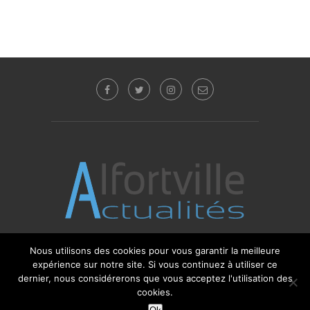
Nous utilisons des cookies pour vous garantir la meilleure
© 2017 - 2025 Alfortville Actualités - Tous droits
expérience sur notre site. Si vous continuez à utiliser ce
réservés. Editeur : Sébastien Glotin -
l'Agence-i
dernier, nous considérerons que vous acceptez l'utilisation des
cookies.