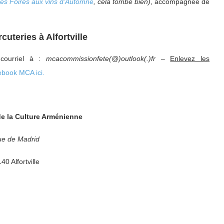
les Foires aux vins d’Automne
, cela tombe bien)
, accompagnée de
uteries à Alfortville
 courriel à :
mcacommissionfete(@)outlook(.)fr
–
Enlevez les
ebook MCA ici.
e la Culture Arménienne
ue de Madrid
40 Alfortville