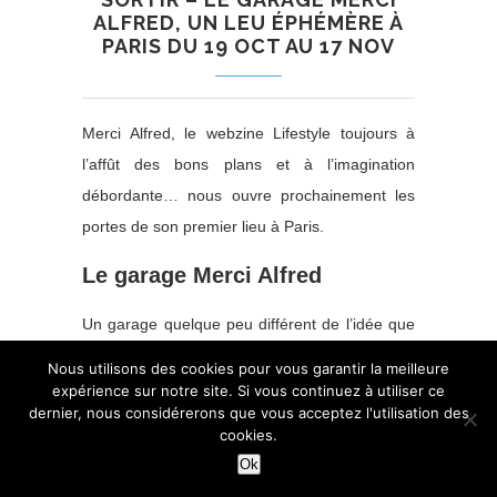
ALFRED, UN LEU ÉPHÉMÈRE À
PARIS DU 19 OCT AU 17 NOV
Merci Alfred, le webzine Lifestyle toujours à
l’affût des bons plans et à l’imagination
débordante… nous ouvre prochainement les
portes de son premier lieu à Paris.
Le garage Merci Alfred
Un garage quelque peu différent de l’idée que
l’on pourrait se faire à lecture du mot. Puisque
Nous utilisons des cookies pour vous garantir la meilleure
s’articulant autour de plusieurs espaces : le
expérience sur notre site. Si vous continuez à utiliser ce
dernier, nous considérerons que vous acceptez l'utilisation des
jardin urbain, l’ailier, le vestiaire, le bar, le
cookies.
salon, la cuisine et le labo.
Ok