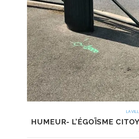
LA VIL
HUMEUR- L’ÉGOÏSME CITOY