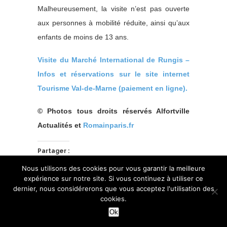
Malheureusement, la visite n’est pas ouverte
aux personnes à mobilité réduite, ainsi qu’aux
enfants de moins de 13 ans.
Visite du Marché International de Rungis –
Infos et réservations sur le site internet
Tourisme Val-de-Marne (paiement en ligne).
© Photos tous droits réservés Alfortville
Actualités et
Romainparis.fr
Partager :
Nous utilisons des cookies pour vous garantir la meilleure
expérience sur notre site. Si vous continuez à utiliser ce
dernier, nous considérerons que vous acceptez l'utilisation des
cookies.
Ok
J’aime ça :