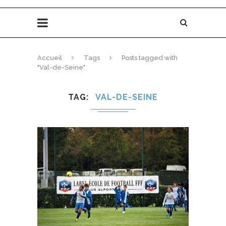
Accueil
Tags
Posts tagged with
"Val-de-Seine"
TAG
VAL-DE-SEINE