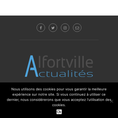
Nous utilisons des cookies pour vous garantir la meilleure
© 2017 - 2025 Alfortville Actualités - Tous droits
expérience sur notre site. Si vous continuez à utiliser ce
réservés. Editeur : Sébastien Glotin -
l'Agence-i
dernier, nous considérerons que vous acceptez l'utilisation des
cookies.
Ok
RETOUR HAUT DE PAGE