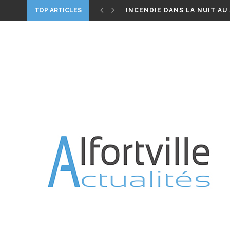
INCENDIE DANS LA NUIT AU
TOP ARTICLES
ALFORTVILLE, UN HOMME M
DIMANCHE 1ER MAI 2022 : B
PARIS CONFINÉ 2020, UN FI
WORLD CLEANUP – LE 21 S
CANICULE – VIGILANCE ROU
JARDIN ROSA PARKS : TREIZE