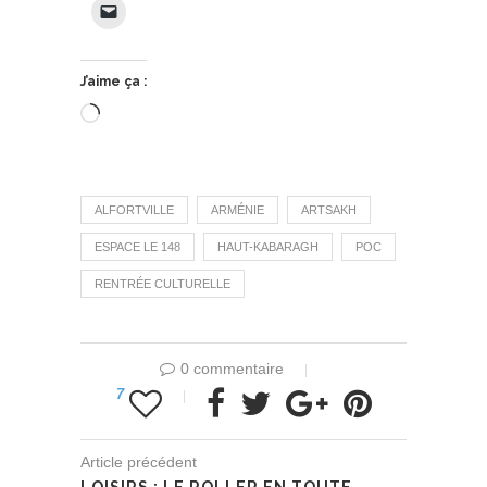
J’aime ça :
Chargement…
ALFORTVILLE
ARMÉNIE
ARTSAKH
ESPACE LE 148
HAUT-KABARAGH
POC
RENTRÉE CULTURELLE
0 commentaire
7
Article précédent
LOISIRS : LE ROLLER EN TOUTE