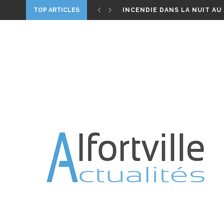
ELECTIONS LÉGISLATIVES –
TOP ARTICLES
INCENDIE DANS LA NUIT AU
ALFORTVILLE, UN HOMME M
DIMANCHE 1ER MAI 2022 : B
PARIS CONFINÉ 2020, UN FI
WORLD CLEANUP – LE 21 S
CANICULE – VIGILANCE ROU
JARDIN ROSA PARKS : TREIZE