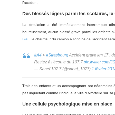
l’accident.
Des blessés légers parmi les scolaires, l
La circulation a été immédiatement interrompue afin
heureusement, aucun blessé grave parmi les enfants n’
Bleu
, le chauffeur du camion à l’origine de l’accident ser
#A4
>
#Strasbourg
Accident grave km 17 : dép
Restez à l’écoute du 107.7
pic.twitter.com/
— Sanef 107.7 (@sanef_1077)
1 février 201
Trois des enfants et un accompagnant ont néanmoins été
pas inquiétant comme l’indique la ville d’Alfortville sur 
Une cellule psychologique mise en place
Les familles ont été immédiatement averties et accueilli