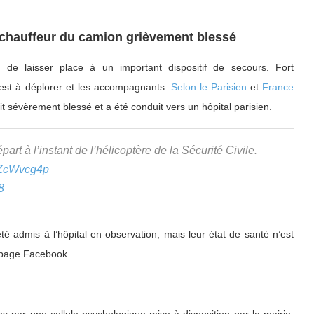
e chauffeur du camion grièvement blessé
 de laisser place à un important dispositif de secours. Fort
est à déplorer et les accompagnants.
Selon le Parisien
et
France
ait sévèrement blessé et a été conduit vers un hôpital parisien.
art à l’instant de l’hélicoptère de la Sécurité Civile.
JIZcWvcg4p
8
 admis à l’hôpital en observation, mais leur état de santé n’est
sa page Facebook.
es par une cellule psychologique mise à disposition par la mairie.