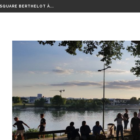
 ALFORTVILLE ET VITRY-SUR-SEINE, PREMIERES RÉUNIONS...
 SQUARE BERTHELOT À...
EURT POIGNARDÉ À MICOLON
OURSE AUX VÉLOS...
LM RETRAÇANT CES 8...
EPTEMBRE RAMASSONS NOS...
GE SUR TOUTE LA RÉGION...
 ANS D’ÉCHANGES, DE...