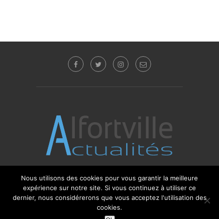
Nous utilisons des cookies pour vous garantir la meilleure
© 2017 - 2025 Alfortville Actualités - Tous droits
expérience sur notre site. Si vous continuez à utiliser ce
réservés. Editeur : Sébastien Glotin -
l'Agence-i
dernier, nous considérerons que vous acceptez l'utilisation des
cookies.