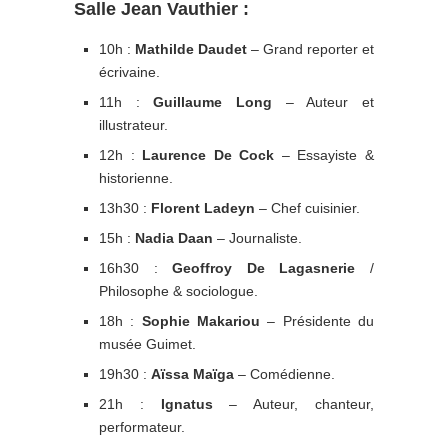
Salle Jean Vauthier :
10h :
Mathilde Daudet
– Grand reporter et
écrivaine.
11h :
Guillaume Long
– Auteur et
illustrateur.
12h :
Laurence De Cock
– Essayiste &
historienne.
13h30 :
Florent Ladeyn
– Chef cuisinier.
15h :
Nadia Daan
– Journaliste.
16h30 :
Geoffroy De Lagasnerie
/
Philosophe & sociologue.
18h :
Sophie Makariou
– Présidente du
musée Guimet.
19h30 :
Aïssa Maïga
– Comédienne.
21h :
Ignatus
– Auteur, chanteur,
performateur.