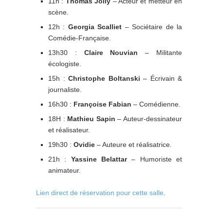
11h :
Thomas Jolly
– Acteur et metteur en
scène.
12h :
Georgia Scalliet
– Sociétaire de la
Comédie-Française.
13h30 :
Claire Nouvian
– Militante
écologiste.
15h :
Christophe Boltanski
– Écrivain &
journaliste.
16h30 :
Françoise Fabian
– Comédienne.
18H :
Mathieu Sapin
– Auteur-dessinateur
et réalisateur.
19h30 :
Ovidie
– Auteure et réalisatrice.
21h :
Yassine Belattar
– Humoriste et
animateur.
Lien direct de réservation pour cette salle
.