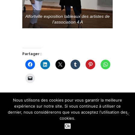
Alfortville exposition tableaux des artistes de
l’association 4 A
Partager :
J’aime ça :
Nous utilisons des cookies pour vous garantir la meilleure
expérience sur notre site. Si vous continuez à utiliser ce
dernier, nous considérerons que vous acceptez l'utilisation des
cookies.
Ok