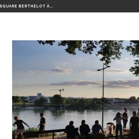
 ALFORTVILLE ET VITRY-SUR-SEINE, PREMIERES RÉUNIONS...
 SQUARE BERTHELOT À...
EURT POIGNARDÉ À MICOLON
OURSE AUX VÉLOS...
LM RETRAÇANT CES 8...
EPTEMBRE RAMASSONS NOS...
GE SUR TOUTE LA RÉGION...
 ANS D’ÉCHANGES, DE...