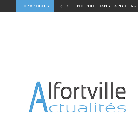
ELECTIONS LÉGISLATIVES –
TOP ARTICLES
INCENDIE DANS LA NUIT AU
ALFORTVILLE, UN HOMME M
DIMANCHE 1ER MAI 2022 : B
PARIS CONFINÉ 2020, UN FI
WORLD CLEANUP – LE 21 S
CANICULE – VIGILANCE ROU
JARDIN ROSA PARKS : TREIZE