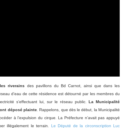
les riverains
des pavillons du Bd Carnot, ainsi que dans les
éseau d’eau de cette résidence est détourné par les membres du
ectricité s’effectuant lui, sur le réseau public.
La Municipalité
 ont déposé plainte
. Rappelons, que dès le début, la Municipalité
rocéder à l’expulsion du cirque. La Préfecture n’avait pas appuyé
er illégalement le terrain.
Le Député de la circonscription Luc