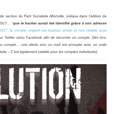
e section du Parti Socialiste Alfortville, indique dans l’édition du
 2017… “
que
le hacker aurait été identifié grâce à son adresse
17, le compte originel est toujours piraté et non rétablit sous
sur Twitter et/ou Facebook afin de sécuriser un compte. Dès lors,
r au compte… une alerte sms ou mail est envoyée avec un code
ratuite – C’est également valable pour les comptes individuels).