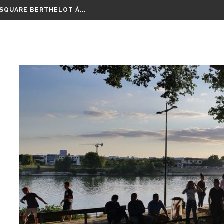
 ALFORTVILLE ET VITRY-SUR-SEINE, PREMIERES RÉUNIONS...
 SQUARE BERTHELOT À...
EURT POIGNARDÉ À MICOLON
OURSE AUX VÉLOS...
LM RETRAÇANT CES 8...
EPTEMBRE RAMASSONS NOS...
GE SUR TOUTE LA RÉGION...
 ANS D’ÉCHANGES, DE...