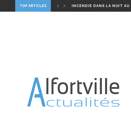
ELECTIONS LÉGISLATIVES –
TOP ARTICLES
INCENDIE DANS LA NUIT AU
ALFORTVILLE, UN HOMME M
DIMANCHE 1ER MAI 2022 : B
PARIS CONFINÉ 2020, UN FI
WORLD CLEANUP – LE 21 S
CANICULE – VIGILANCE ROU
JARDIN ROSA PARKS : TREIZE