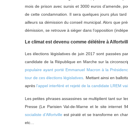
mois de prison avec sursis et 3000 euros d’amende, pour
de cette condamnation. Il sera quelques jours plus tard
ailleurs sa démission du conseil municipal. Alors que pr
démission, se retrouve à siéger dans l’opposition (indép
Le climat est devenu comme délétère à Alfortvil
Les élections législatives de juin 2017 sont passées pa
candidate de la République en Marche sur la circonscript
populaire ayant porté Emmanuel Macron à la Présidence
tour de ces élections législatives
. Mettant ainsi en ballo
après
l’appel interféré et rejeté de la candidate LREM va
Les petites phrases assassines se multiplient tant sur l
Presse (Le Parisien Val-de-Marne et le site internet 9
socialiste d’Alfortville
est piraté et se transforme en cha
etc…