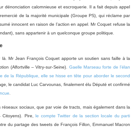
 dénonciation calomnieuse et escroquerie. Il a fait depuis appel
 remercié de la majorité municipale (Groupe PS), qui réclame par
ésumé innocent en raison de l’action en appel. Mr Coquet refuse la
endant), sans appartenir à un quelconque groupe politique.
le
r là. Mr Jean François Coquet apporte un soutien sans faille à la
ion (Alfortville – Vitry-sur-Seine).
Gaelle Marseau forte de l’élan
 de la République, elle se hisse en tête pour aborder le second
ttage, le candidat Luc Carvounas, finalement élu Député et confirmé
incue
.
es réseaux sociaux, que par voie de tracts, mais également dans la
4 Citoyens). Pire,
le compte Twitter de la section locale du parti
ntre du partage des tweets de François Fillon, Emmanuel Macron